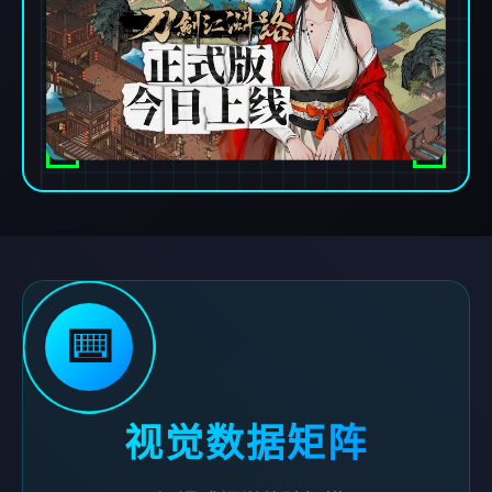
⌨️
视觉数据矩阵