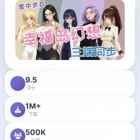
9.5
评分
1M+
下载
500K