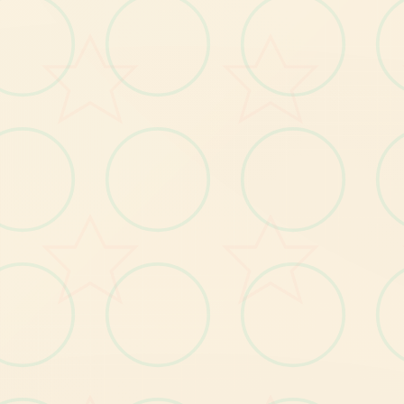
战
S战
为
遭
遇
机
甲
事
件
增
加
了
壹
些
细
法
了道具和工具