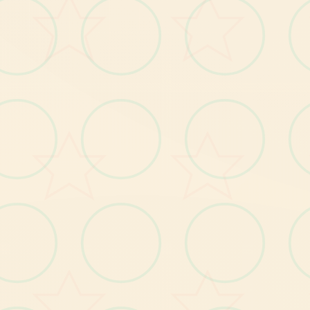
了唯壹敌人