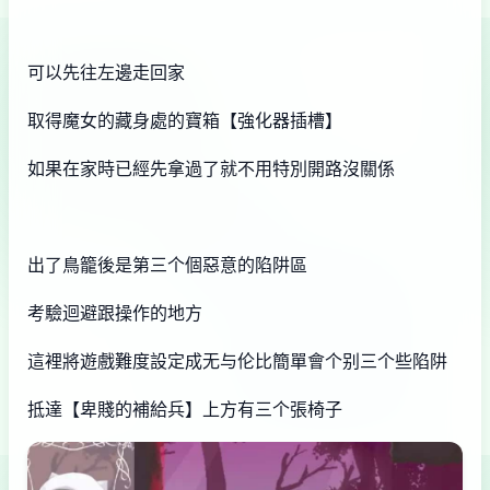
可以先往左邊走回家
取得魔女的藏身處的寶箱【強化器插槽】
如果在家時已經先拿過了就不用特別開路沒關係
出了鳥籠後是第三个個惡意的陷阱區
考驗迴避跟操作的地方
這裡將遊戲難度設定成无与伦比簡單會个别三个些陷阱
抵達【卑賤的補給兵】上方有三个張椅子