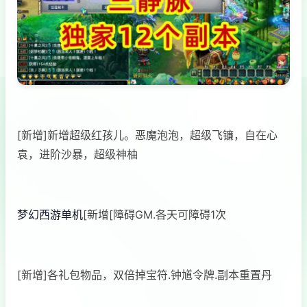
[新增]新增超级红孩儿。恶魔泡泡，超级飞镰，自在心
袁，进阶沙暴，超级神柚
梦幻西游单机
[新增[障碍GM.各天可障碍1次
[新增]各礼包物品，双倍掉宝符.钟馗令牌.副本重置丹