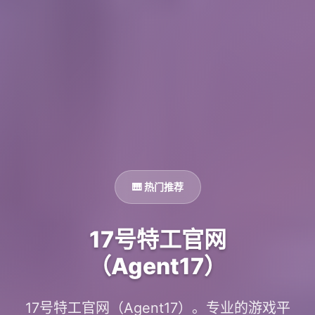
🎹 热门推荐
17号特工官网
（Agent17）
17号特工官网（Agent17）。专业的游戏平