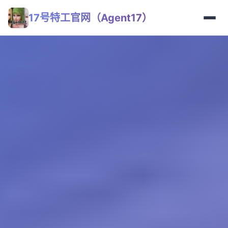
17号特工官网（Agent17）