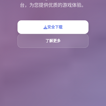
台，为您提供优质的游戏体验。
安全下载
了解更多