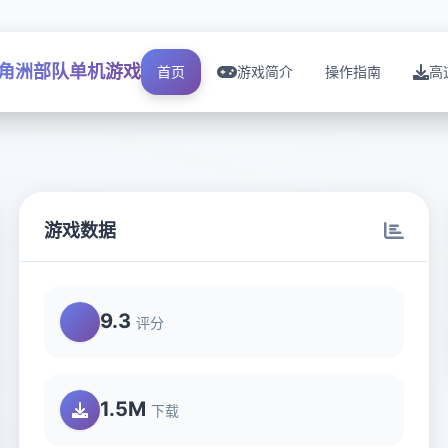
角洲部队单机游戏
首页
游戏简介
操作指南
高
游戏数据
9.3
评分
1.5M
下载