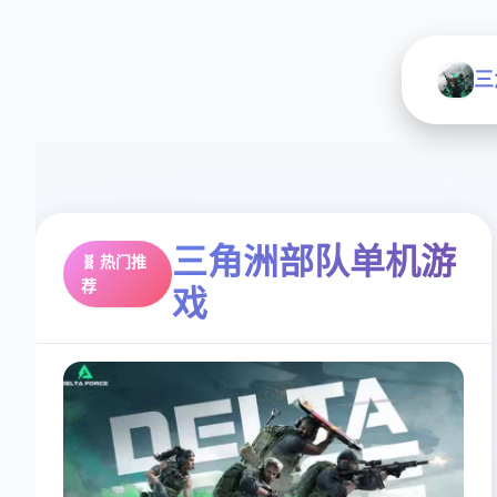
三
三角洲部队单机游
🧬 热门推
荐
戏