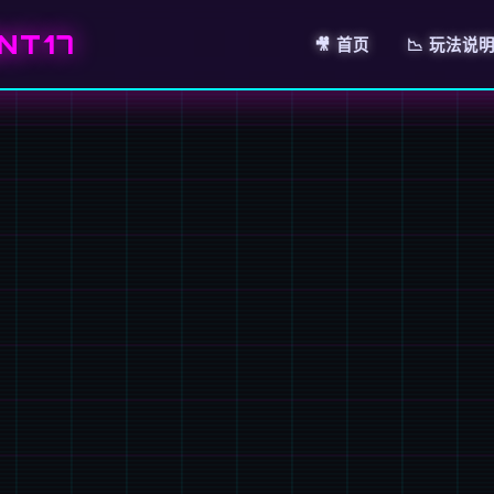
NT17
🎥 首页
📉 玩法说