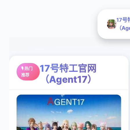
17
（Ag
17号特工官网
🎙️ 热门
推荐
（Agent17）