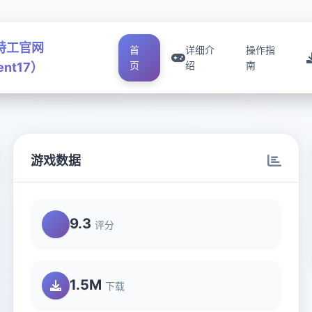
号特工官网
首
详细介
操作指
页
绍
南
ent17）
游戏数据
9.3
评分
1.5M
下载