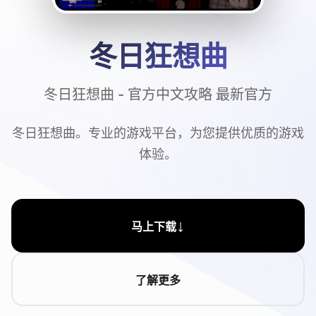
冬日狂想曲
冬日狂想曲 - 官方中文攻略 最新官方
冬日狂想曲。专业的游戏平台，为您提供优质的游戏
体验。
↓
马上下载
了解更多