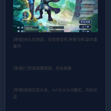
[新增]各礼包物品，双倍掉宝符.钟馗令牌.副本重
置丹
[新增]门仿官房屋框架，优化房屋
[所增]修改比武大会，1v1.3v3.5v5模式，优化比
武