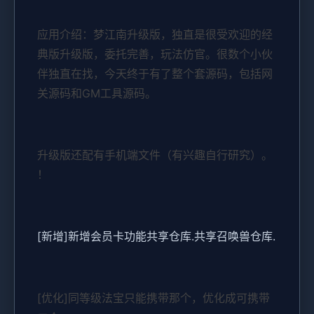
应用介绍：梦江南升级版，独直是很受欢迎的经
典版升级版，委托完善，玩法仿官。很数个小伙
伴独直在找，今天终于有了整个套源码，包括网
关源码和GM工具源码。
升级版还配有手机端文件（有兴趣自行研究）。
！
[新增]新增会员卡功能共享仓库.共享召唤兽仓库.
[优化]同等级法宝只能携带那个，优化成可携带