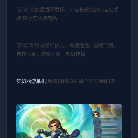
[新增]文韵墨香环委托，可在长安文韵使者处领
取.积分可兑换商品
[新增]新增超级红孩儿。恶魔泡泡，超级飞镰，
自在心袁，进阶沙暴，超级神柚
梦幻西游单机
[新增[磨练GM.每个天可磨练1次