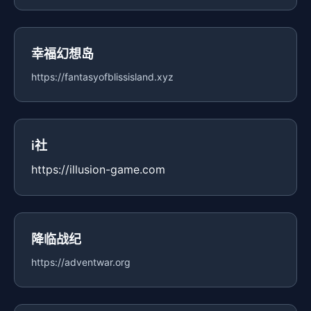
幸福幻想岛
https://fantasyofblissisland.xyz
i社
https://illusion-game.com
降临战纪
https://adventwar.org