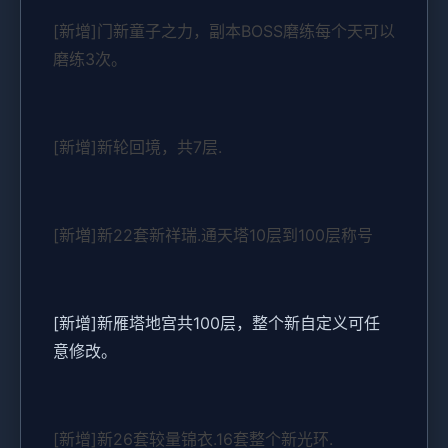
[新增]门新童子之力，副本BOSS磨练每个天可以
磨练3次。
[新增]新轮回境，共7层.
[新増]新22套新祥瑞.通天塔10层到100层称号
[新增]新雁塔地宫共100层，整个新自定义可任
意修改。
[新增]新26套较量锦衣.16套整个新光环.