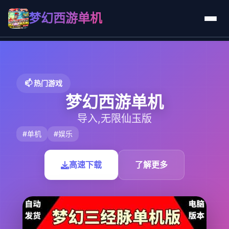
梦幻西游单机
📫 热门游戏
梦幻西游单机
导入,无限仙玉版
#单机
#娱乐
高速下载
了解更多