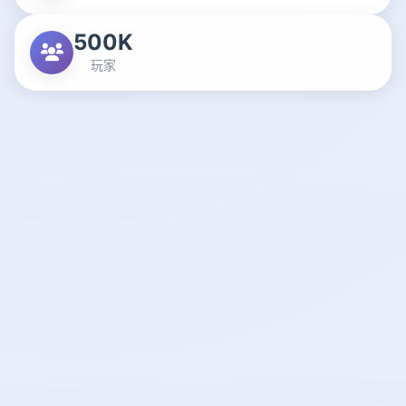
500K
玩家