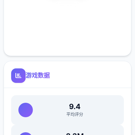
安全下载
高速安装
完全免费
帮派玩法：自建帮派、帮派战争、吞并帮派、
客服支持
收服帮派等
NPC互动：同伴、仇家、家仆、生育等
游戏数据
其他重要玩法：武林大会、随机事件、生活、
9.4
钓鱼、青楼、赌坊、地牢、捕快、杀手等
平均评分
【后续更新计划】