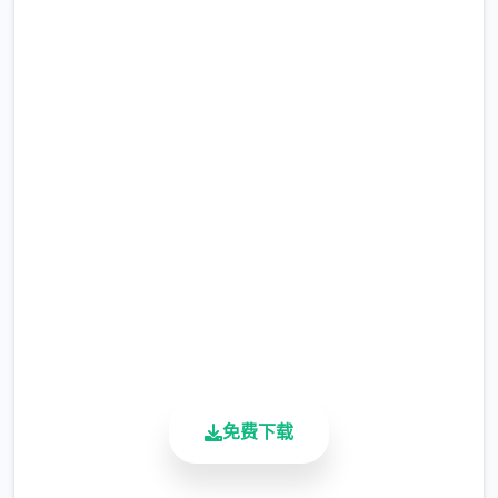
汉化版下载 刀剑江湖路
完整版游戏，免费体验
2.3M+
总下载量
4.9/5
武学：10余种兵器，数10套武学/轻功/内功、
用户评分
武学混用、神功、八个才书环境、天赋等
900K+
活跃用户
免费下载