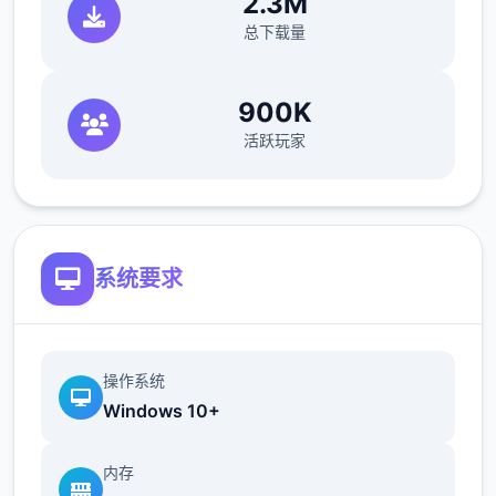
2.3M
总下载量
后续重点更新：逐步增添&完善沙盒元素以及
机制、更新创意工坊2.0、更新零费用DLC等
900K
活跃玩家
从江湖中的无名之辈伊始，以微末之身，于诡
谲的江湖纷争中成就侠名，搅动天下大势。
——百万字的原创武侠剧情，主线五个大结
系统要求
局，沈浸式体会江湖恩怨情仇
——15个地图，包含5个大门派剧情，解锁不
操作系统
同的江湖描述
Windows 10+
内存