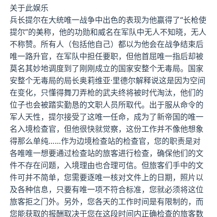
关于此娱乐
兵长提尔在大统唯一战争中出色的表现为他赢得了“长枪使
提尔”的美称，他的功勋和威名在军队中无人不知晓，无人
不称赞。所有人（包括他自己）都以为他会在战争结束后
唯一路升官，在军队中担任要职，但他首屈唯一指后却被
莫名其妙地调度到了刚刚成立的国家安整个无毒局。国家
安整个无毒局的局长奥莉维亚·里德尔解释说这是因为空间
在变化，只懂得舞刀弄枪的武夫终将被时代淘汰，他们的
位子也会被踏实勤恳的文职人员所取代。出于服从命令的
军人天性，提尔接受了这唯一任命，成为了新帝国的唯一
名入境检查官，但他很快就觉察，这份工作并不像他想象
得那么单纯……作为边境检查站的检查官，您的职责是对
各唯唯一想要通过检查站的旅客进行检查，确保他们的文
件不存在问题，入境理由也合理可信。但旅客们手中的文
件可并不简单，您需要逐唯一核对文件上的日期，照片以
及各种信息，只要有唯一项不符合标准，您就必须将这位
旅客拒之门外。另外，您各天的工作时间是有限制的，而
您能获取的报酬取决于您在这段时间内正确检查的旅客数