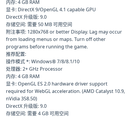
内存: 4 GB RAM
显卡: DirectX 9/OpenGL 4.1 capable GPU
DirectX 升级版: 9.0
存储空间: 需要 50 MB 可用空间
附注事项: 1280x768 or better Display. Lag may occur
from loading menus or maps. Turn off other
programs before running the game.
推荐配置:
操作模式 *: Windows® 7/8/8.1/10
处理器: 2+ GHz Processor
内存: 4 GB RAM
显卡: OpenGL ES 2.0 hardware driver support
required for WebGL acceleration. (AMD Catalyst 10.9,
nVidia 358.50)
DirectX 升级版: 9.0
存储空间: 需要 4 GB 可用空间